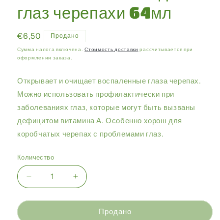
глаз черепахи 64мл
Обычная
€6,50
Продано
цена
Сумма налога включена.
Стоимость доставки
рассчитывается при
оформлении заказа.
Открывает и очищает воспаленные глаза черепах.
Можно использовать профилактически при
заболеваниях глаз, которые могут быть вызваны
дефицитом витамина А. Особенно хорош для
коробчатых черепах с проблемами глаз.
Количество
Уменьшить
Увеличить
количество
количество
Zoo
Zoo
Med
Med
Продано