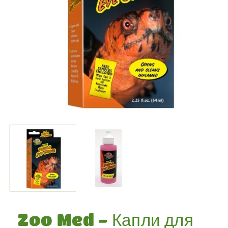
Открыть
медиа-
файлы
1
в
модальном
окне
Zoo Med - Капли для