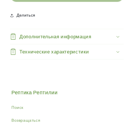
-
-
Капли
Капли
для
для
Делиться
глаз
глаз
черепахи
черепахи
64мл
64мл
Дополнительная информация
Технические характеристики
Рептика Рептилии
Поиск
Возвращаться