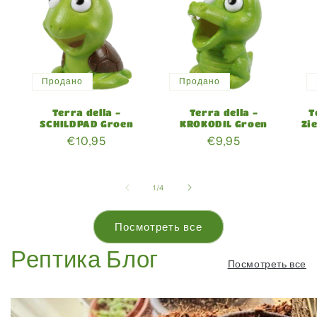
Продано
Продано
Terra della -
Terra della -
T
SCHILDPAD Groen
KROKODIL Groen
Zi
Обычная
€10,95
Обычная
€9,95
цена
цена
из
1
/
4
Посмотреть все
Рептика Блог
Посмотреть все