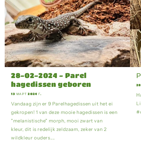
28-02-2024 - Parel
Р
hagedissen geboren
28
13 МАРТ 2024 Г.
Н
L
Vandaag zijn er 9 Parelhagedissen uit het ei
#
gekropen! 1 van deze mooie hagedissen is een
"melanistische" morph, mooi zwart van
kleur, dit is redelijk zeldzaam, zeker van 2
wildkleur ouders....