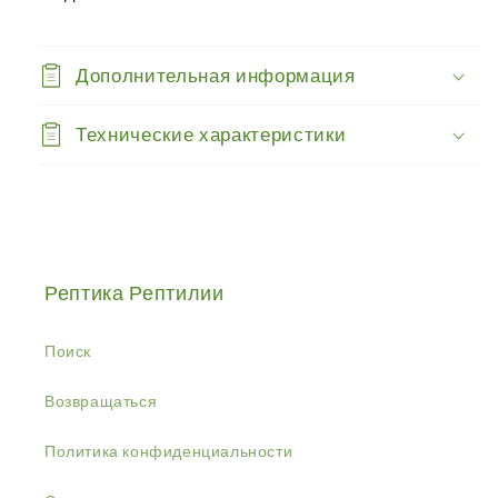
воды
воды
Reptisafe
Reptisafe
258мл
258мл
Дополнительная информация
Технические характеристики
Рептика Рептилии
Поиск
Возвращаться
Политика конфиденциальности