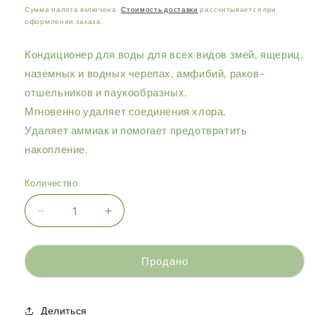
цена
Сумма налога включена.
Стоимость доставки
рассчитывается при
оформлении заказа.
Кондиционер для воды для всех видов змей, ящериц,
наземных и водных черепах, амфибий, раков-
отшельников и паукообразных.
Мгновенно удаляет соединения хлора.
Удаляет аммиак и помогает предотвратить
накопление.
Количество
Уменьшить
Увеличить
количество
количество
Zoo
Zoo
Med
Med
Продано
-
-
Кондиционер
Кондиционер
для
для
Делиться