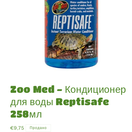
Открыть
медиа-
файлы
Zoo Med - Кондиционер
1
в
модальном
для воды Reptisafe
окне
258мл
Обычная
€9,75
Продано