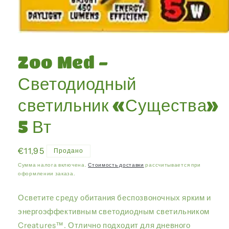
Открыть
медиа-
файлы
Zoo Med -
1
в
модальном
Светодиодный
окне
светильник «Существа»
5 Вт
Обычная
€11,95
Продано
цена
Сумма налога включена.
Стоимость доставки
рассчитывается при
оформлении заказа.
Осветите среду обитания беспозвоночных ярким и
энергоэффективным светодиодным светильником
Creatures™. Отлично подходит для дневного