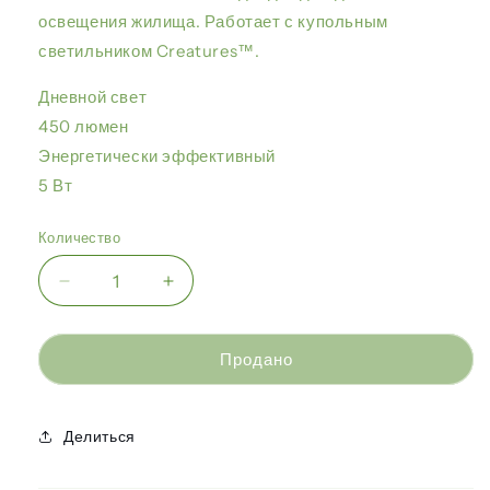
освещения жилища. Работает с купольным
светильником Creatures™.
Дневной свет
450 люмен
Энергетически эффективный
5 Вт
Количество
Уменьшить
Увеличить
количество
количество
Zoo
Zoo
Med
Med
Продано
-
-
Светодиодный
Светодиодный
светильник
светильник
Делиться
«Существа»
«Существа»
5
5