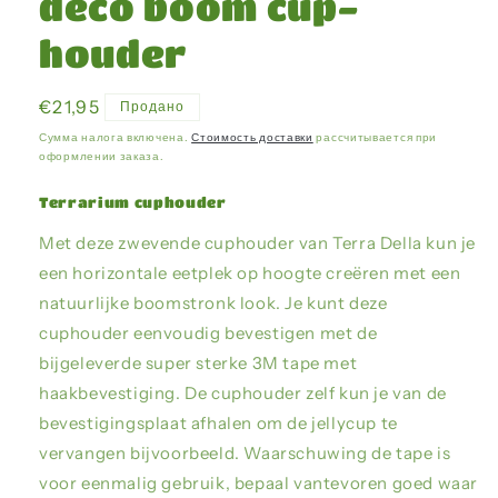
deco boom cup-
houder
Обычная
€21,95
Продано
цена
Сумма налога включена.
Стоимость доставки
рассчитывается при
оформлении заказа.
Terrarium cuphouder
Met deze zwevende cuphouder van Terra Della kun je
een horizontale eetplek op hoogte creëren met een
natuurlijke boomstronk look. Je kunt deze
cuphouder eenvoudig bevestigen met de
bijgeleverde super sterke 3M tape met
haakbevestiging. De cuphouder zelf kun je van de
bevestigingsplaat afhalen om de jellycup te
vervangen bijvoorbeeld. Waarschuwing de tape is
voor eenmalig gebruik, bepaal vantevoren goed waar