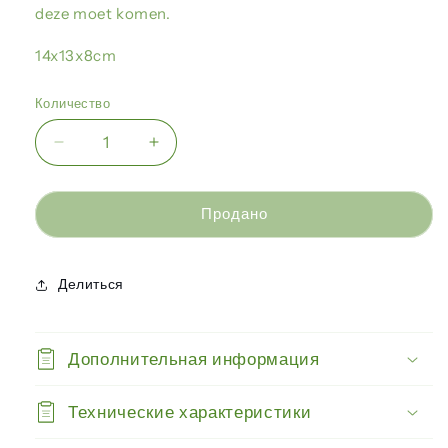
deze moet komen.
14x13x8cm
Количество
Уменьшить
Увеличить
количество
количество
Terra
Terra
Della
Della
Продано
-
-
Floating
Floating
deco
deco
Делиться
boom
boom
cup-
cup-
houder
houder
Дополнительная информация
Технические характеристики