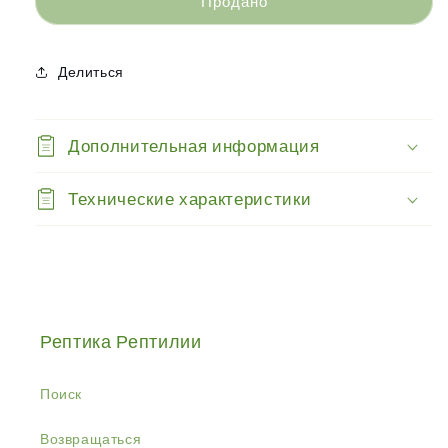
-
-
Продано
Mice
Mice
XL
XL
31-
31-
Делиться
40gr
40gr
Дополнительная информация
Технические характеристики
Рептика Рептилии
Поиск
Возвращаться