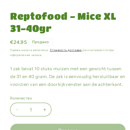
Открыть
медиа-
файлы
Reptofood - Mice XL
1
в
модальном
31-40gr
окне
Обычная
€24,95
Продано
цена
Сумма налога включена.
Стоимость доставки
рассчитывается при
оформлении заказа.
1 zak bevat 10 stuks muizen met een gewicht tussen
de 31 en 40 gram. De zak is eenvoudig hersluitbaar en
voorzien van een doorkijkvenster aan de achterkant.
Количество
Уменьшить
Увеличить
количество
количество
Reptofood
Reptofood