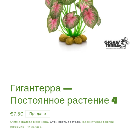
Открыть
медиа-
файлы
Гигантерра —
1
в
модальном
Постоянное растение 4
окне
Обычная
€7,50
Продано
цена
Сумма налога включена.
Стоимость доставки
рассчитывается при
оформлении заказа.