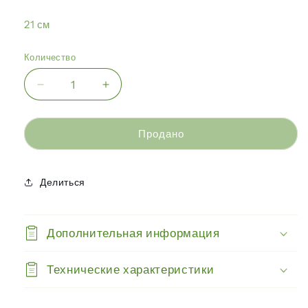
21 см
Количество
Уменьшить
Увеличить
количество
количество
Гигантерра
Гигантерра
—
—
Продано
Постоянное
Постоянное
растение
растение
4
4
Делиться
Дополнительная информация
Технические характеристики