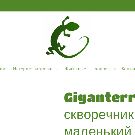
huisd bezoek ons op ons nieuwe adres: Geerepassage 
ом
Интернет-магазин
Животные
Isopods
Конта
Giganterr
скворечник
маленький