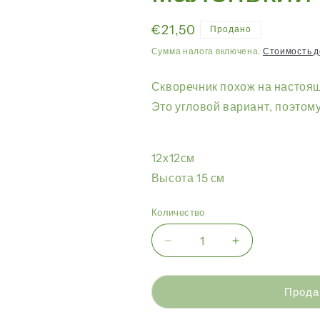
Обычная
€21,50
Продано
цена
Сумма налога включена.
Стоимость д
Скворечник похож на настоящ
Это угловой вариант, поэтому
12х12см
Высота 15 см
Количество
Уменьшить
Увеличить
количество
количество
Giganterra
Giganterra
-
-
Прода
Угловой
Угловой