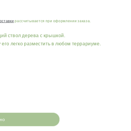
и
о
н
оставки
рассчитывается при оформлении заказа.
ий ствол дерева с крышкой.
 его легко разместить в любом террариуме.
но