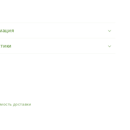
мация
стики
имость доставки