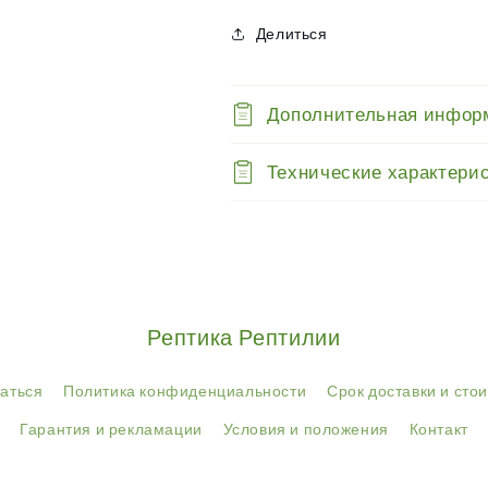
скворечник
скворечник
для
для
Делиться
рептилий,
рептилий,
маленький
маленький
Дополнительная инфор
Технические характери
Рептика Рептилии
аться
Политика конфиденциальности
Срок доставки и сто
Гарантия и рекламации
Условия и положения
Контакт