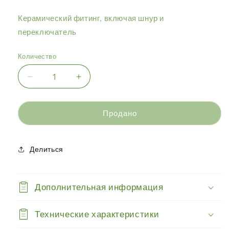
Керамический фитинг, включая шнур и
переключатель
Количество
Уменьшить
Увеличить
количество
количество
Giganterra
Giganterra
-
-
Продано
Керамический
Керамический
фитинг
фитинг
Делиться
Дополнительная информация
Технические характеристики