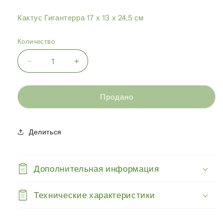
Кактус Гигантерра 17 х 13 х 24,5 см
Количество
Уменьшить
Увеличить
количество
количество
Гигантерра
Гигантерра
-
-
Продано
Кактус
Кактус
17
17
х
х
Делиться
13
13
х
х
24,5
24,5
Дополнительная информация
см
см
Технические характеристики