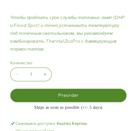
Чтобы продлить срок службы тепловых ламп (DHP
и Flood Spot) и точно установить температуру
под точечным светильником, мы рекомендуем
комбинировать ThermalZooPro с диммирующим
термостатом.
Количество
Уменьшить
Увеличить
количество
количество
Аркадия
Аркадия
—
—
Preorder
ThermalZooPro,
ThermalZooPro,
2X
2X
Ships as soon as possible (+/- 5 days)
ProT5
ProT5
Forest
Forest
Самовывоз доступен:
Reptika Reptiles
6%
6%
Обычно готов за 24 часа