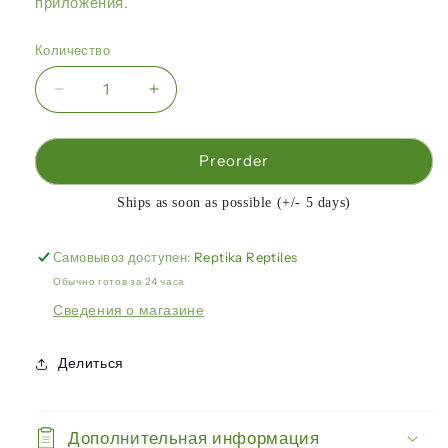
приложения.
Количество
Уменьшить
Увеличить
количество
количество
Arcadia
Arcadia
—
—
Preorder
комплект
комплект
LumenIZE®
LumenIZE®
Ships as soon as possible (+/- 5 days)
Pro
Pro
T5
T5
Самовывоз доступен:
Reptika Reptiles
UVB
UVB
Обычно готов за 24 часа
6%
6%
Forest
Forest
Сведения о магазине
39
39
Вт
Вт
Делиться
Дополнительная информация