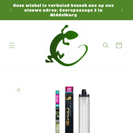
Перейти
Onze winkel is verhuisd bezoek ons op ons
к
Preorder
nieuwe adres: Geerepassage 3 in
контенту
возна
Middelburg
Корзина
Перейти к
информации
о продукте