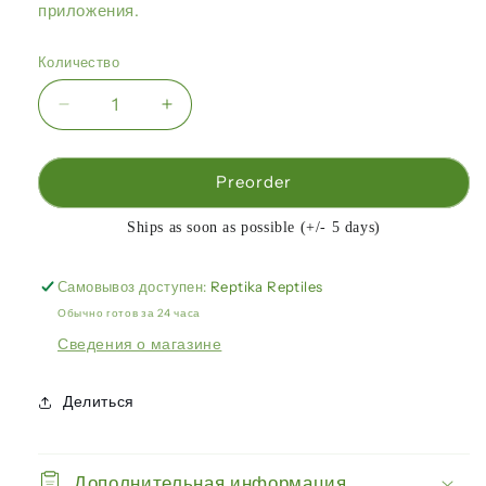
приложения.
Количество
Уменьшить
Увеличить
количество
количество
Arcadia
Arcadia
-
-
Preorder
Светодиодная
Светодиодная
панель
панель
Ships as soon as possible (+/- 5 days)
LumenIZE®
LumenIZE®
Jungle
Jungle
Самовывоз доступен:
Reptika Reptiles
Dawn,
Dawn,
Обычно готов за 24 часа
1240
1240
мм,
мм,
Сведения о магазине
80
80
Вт
Вт
Делиться
Дополнительная информация