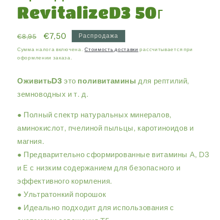
RevitalizeD3 50г
Обычная
Цена
€7,50
Распродажа
€8,95
цена
со
Сумма налога включена.
Стоимость доставки
рассчитывается при
оформлении заказа.
скидкой
ОживитьD3
это
поливитамины
для рептилий,
земноводных и т. д.
● Полный спектр натуральных минералов,
аминокислот, пчелиной пыльцы, каротиноидов и
магния.
● Предварительно сформированные витамины A, D3
и E с низким содержанием для безопасного и
эффективного кормления.
● Ультратонкий порошок
● Идеально подходит для использования с