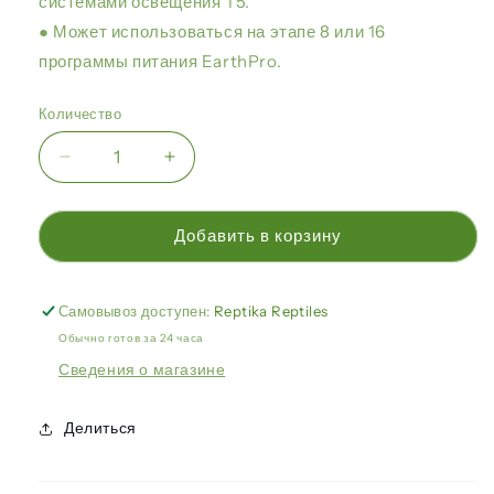
системами освещения T5.
● Может использоваться на этапе 8 или 16
программы питания EarthPro.
Количество
Уменьшить
Увеличить
количество
количество
Аркадия-
Аркадия-
Earth
Earth
Добавить в корзину
Pro
Pro
RevitalizeD3
RevitalizeD3
50г
50г
Самовывоз доступен:
Reptika Reptiles
Обычно готов за 24 часа
Сведения о магазине
Делиться