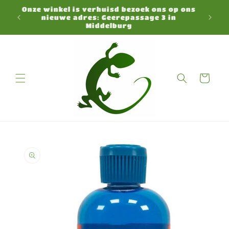
Direkt
Onze winkel is verhuisd bezoek ons op ons
zum
N
nieuwe adres: Geerepassage 3 in
Inhalt
Middelburg
Warenkorb
duktinformationen
ingen