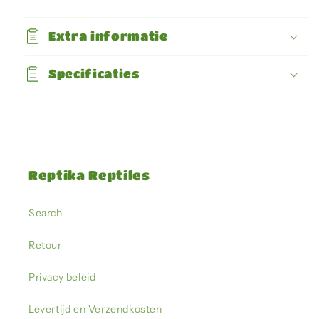
Water
Water
Conditioner
Conditioner
Extra informatie
258ml
258ml
Specificaties
Reptika Reptiles
Search
Retour
Privacy beleid
Levertijd en Verzendkosten