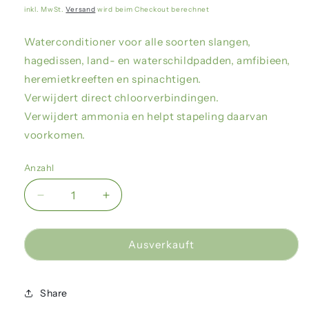
Preis
inkl. MwSt.
Versand
wird beim Checkout berechnet
Waterconditioner voor alle soorten slangen,
hagedissen, land- en waterschildpadden, amfibieen,
heremietkreeften en spinachtigen.
Verwijdert direct chloorverbindingen.
Verwijdert ammonia en helpt stapeling daarvan
voorkomen.
Anzahl
Verringere
Erhöhe
die
die
Menge
Menge
für
für
Ausverkauft
Zoo
Zoo
Med
Med
-
-
Share
Reptisafe
Reptisafe