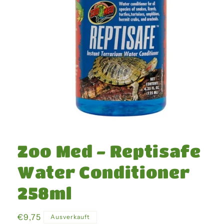
Medien
1
in
Zoo Med - Reptisafe
Modal
öffnen
Water Conditioner
258ml
Normaler
€9,75
Ausverkauft