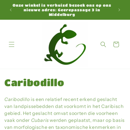
Direkt
Onze winkel is verhuisd bezoek ons op ons
zum
N
nieuwe adres: Geerepassage 3 in
Inhalt
Middelburg
Warenkorb
K
Caribodillo
a
Caribodillo
is
een
relatief
recent
erkend
geslacht
t
van
landpissebedden
dat
voorkomt
in
het
Caribisch
gebied.
Het
geslacht
omvat
soorten
die
voorheen
e
vaak
onder
Cubaris
werden
geplaatst,
maar
op
basis
van
morfologische
en
taxonomische
kenmerken
in