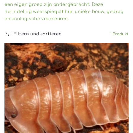
g
een
eigen
groep
zijn
ondergebracht.
Deze
o
herindeling
weerspiegelt
hun
unieke
bouw,
gedrag
en
ecologische
voorkeuren.
r
Filtern und sortieren
1 Produkt
i
e
: