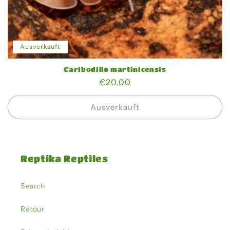
Ausverkauft
Caribodillo martinicensis
Normaler
€20,00
Preis
Ausverkauft
Reptika Reptiles
Search
Retour