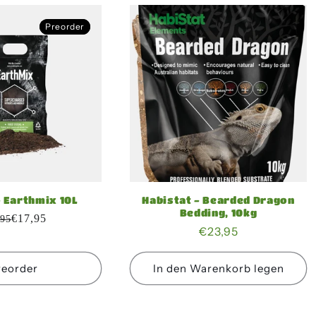
Preorder
Preorder
- Earthmix 10L
Habistat - Bearded Dragon
Bedding, 10kg
€17,95
,95
Normaler
€23,95
Preis
reorder
In den Warenkorb legen