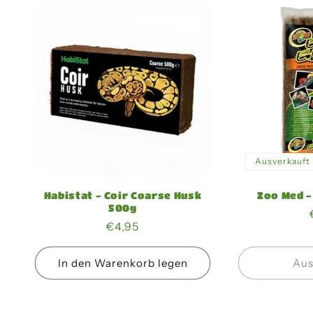
Ausverkauft
Habistat - Coir Coarse Husk
Zoo Med -
500g
Normaler
€4,95
Preis
In den Warenkorb legen
Aus