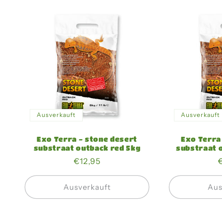
Ausverkauft
Ausverkauft
Exo Terra - stone desert
Exo Terra
substraat outback red 5kg
substraat 
Normaler
€12,95
Preis
Ausverkauft
Aus