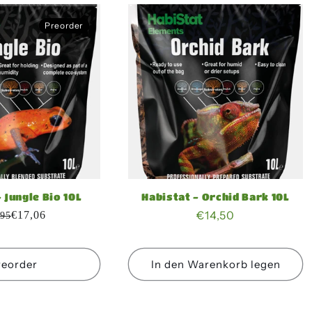
Preorder
Preorder
 Jungle Bio 10L
Habistat - Orchid Bark 10L
Normaler
€14,50
€17,06
,95
Preis
reorder
In den Warenkorb legen