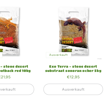
Ausverkauft
 - stone desert
Exo Terra - stone desert
outback red 10kg
substraat sonoran ocher 5kg
Normaler
€21,95
Normaler
€12,95
Preis
Preis
verkauft
Ausverkauft