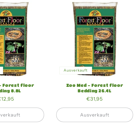
Ausverkauft
- Forest floor
Zoo Med - Forest floor
ding 8.8L
Bedding 26.4L
Normaler
€12,95
Normaler
€31,95
Preis
Preis
verkauft
Ausverkauft