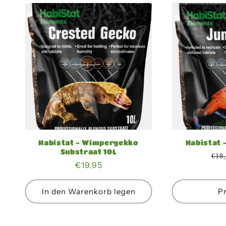
Habistat - Wimpergekko
Habistat -
Substraat 10L
€18
Normaler
€19,95
Preis
In den Warenkorb legen
P