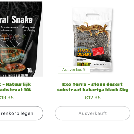
Ausverkauft
 - Natuurlijk
Exo Terra - stone desert
substraat 10L
substraat bahariya black 5kg
Normaler
€19,95
Normaler
€12,95
Preis
Preis
arenkorb legen
Ausverkauft