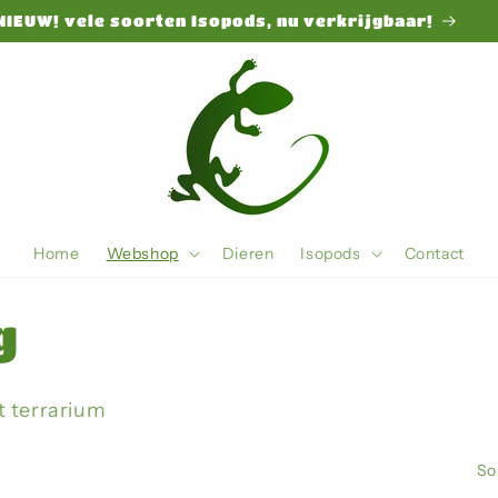
NIEUW! vele soorten Isopods, nu verkrijgbaar!
Home
Webshop
Dieren
Isopods
Contact
g
t terrarium
So