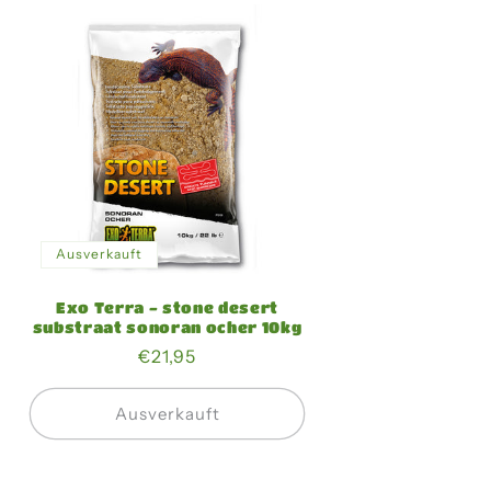
Ausverkauft
Exo Terra - stone desert
substraat sonoran ocher 10kg
Normaler
€21,95
Preis
Ausverkauft