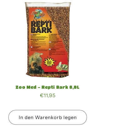
Zoo Med - Repti Bark 8,8L
Normaler
€11,95
Preis
In den Warenkorb legen