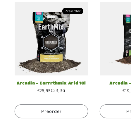
e
Preorder
Preorder
g
o
r
i
Arcadia - Earrrthmix Arid 10l
Arcadia 
e
€23,36
€25,95
€19
:
Preorder
P