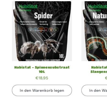
Habistat - Spinnensubstraat
Habistat
10L
Slangen
Normaler
€18,95
Preis
In den Warenkorb legen
In den W