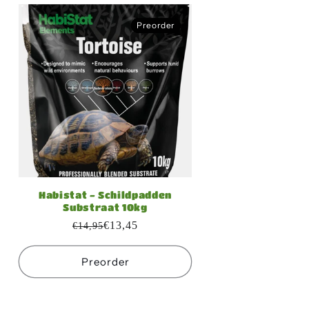
Preorder
Preorder
Habistat - Schildpadden
Substraat 10kg
€13,45
€14,95
Preorder