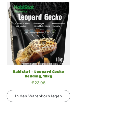
n
Habistat - Leopard Gecko
Bedding, 10kg
Normaler
€23,95
Preis
In den Warenkorb legen