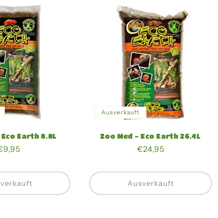
Ausverkauft
 Eco Earth 8.8L
Zoo Med - Eco Earth 26.4L
Normaler
€9,95
Normaler
€24,95
Preis
Preis
verkauft
Ausverkauft