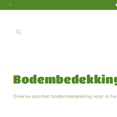
Direkt
zum
Inhalt
K
Bodembedekkin
a
Diverse soorten bodembedekking voor in he
t