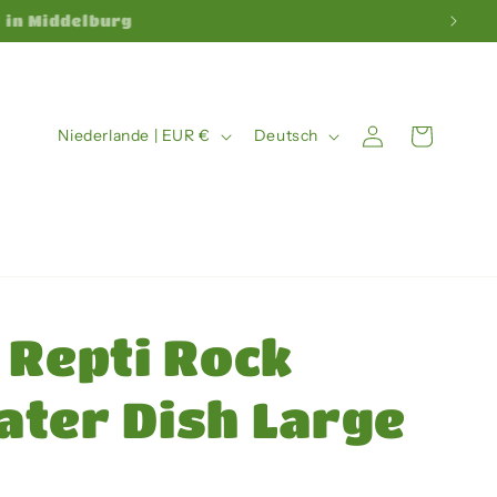
3 in Middelburg
L
S
Warenkorb
Einloggen
Niederlande | EUR €
Deutsch
a
p
n
r
d
a
/
c
R
h
 Repti Rock
e
e
g
ter Dish Large
i
o