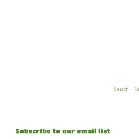
Search
R
Subscribe to our email list