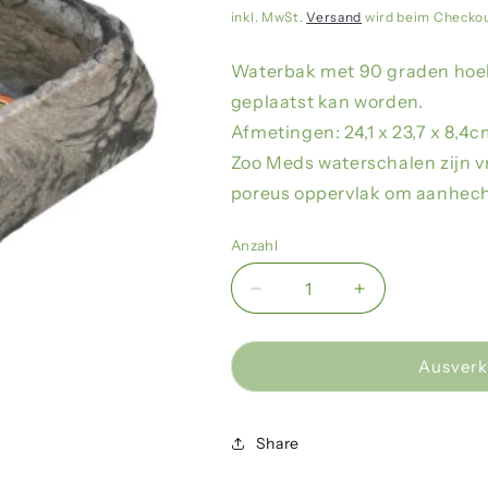
Preis
inkl. MwSt.
Versand
wird beim Checko
Waterbak met 90 graden hoek 
geplaatst kan worden.
Afmetingen: 24,1 x 23,7 x 8,4c
Zoo Meds waterschalen zijn v
poreus oppervlak om aanhecht
Anzahl
Verringere
Erhöhe
die
die
Menge
Menge
für
für
Ausverk
Zoo
Zoo
Med
Med
-
-
Share
Repti
Repti
Rock
Rock