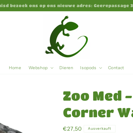
huisd bezoek ons op ons nieuwe adres: Geerepassage 
Home
Webshop
Dieren
Isopods
Contact
Zoo Med -
Corner Wa
Normaler
€27,50
Ausverkauft