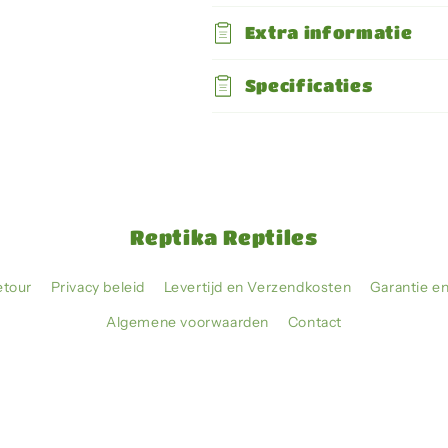
Corner
Corner
Extra informatie
Water
Water
Dish
Dish
Large
Large
Specificaties
Reptika Reptiles
etour
Privacy beleid
Levertijd en Verzendkosten
Garantie e
Algemene voorwaarden
Contact