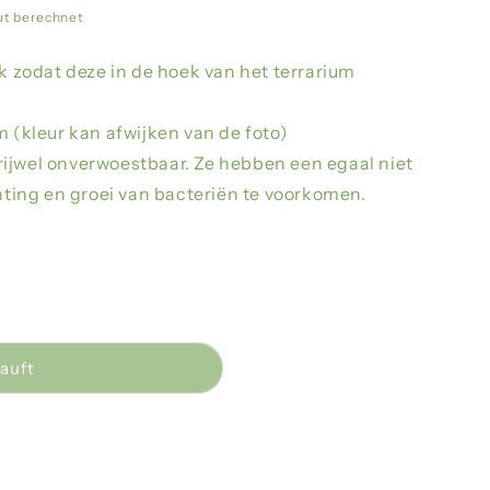
n
ut berechnet
zodat deze in de hoek van het terrarium
m (kleur kan afwijken van de foto)
rijwel onverwoestbaar. Ze hebben een egaal niet
ing en groei van bacteriën te voorkomen.
auft