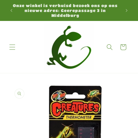
Direkt
Onze winkel is verhuisd bezoek ons op ons
zum
N
nieuwe adres: Geerepassage 3 in
Inhalt
Middelburg
Warenkorb
duktinformationen
ingen