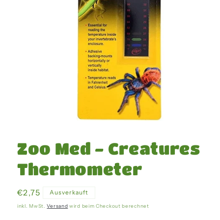
Medien
1
in
Zoo Med - Creatures
Modal
öffnen
Thermometer
Normaler
€2,75
Ausverkauft
Preis
inkl. MwSt.
Versand
wird beim Checkout berechnet