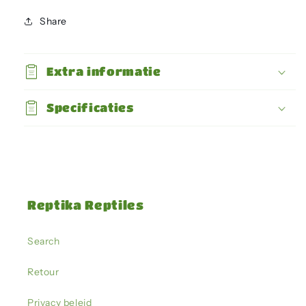
Med
Med
-
-
Share
Creatures
Creatures
Thermometer
Thermometer
Extra informatie
Specificaties
Reptika Reptiles
Search
Retour
Privacy beleid