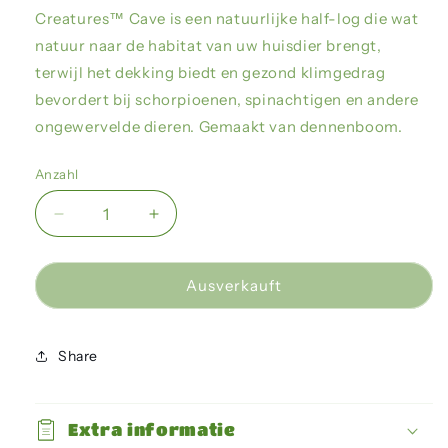
Creatures™ Cave is een natuurlijke half-log die wat
natuur naar de habitat van uw huisdier brengt,
terwijl het dekking biedt en gezond klimgedrag
bevordert bij schorpioenen, spinachtigen en andere
ongewervelde dieren. Gemaakt van dennenboom.
Anzahl
Verringere
Erhöhe
die
die
Menge
Menge
für
für
Ausverkauft
Zoo
Zoo
Med
Med
-
-
Share
Creatures
Creatures
Cave
Cave
Medium
Medium
Extra informatie
12cm
12cm