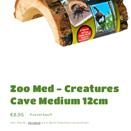
Medien
1
in
Zoo Med - Creatures
Modal
öffnen
Cave Medium 12cm
Normaler
€8,95
Ausverkauft
Preis
inkl. MwSt.
Versand
wird beim Checkout berechnet