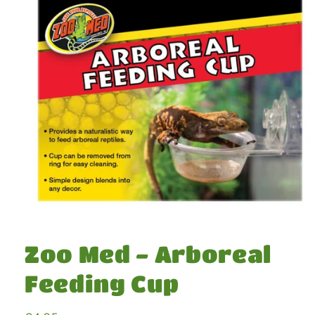
Medien
1
in
Zoo Med - Arboreal
Modal
öffnen
Feeding Cup