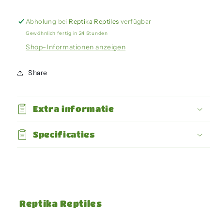
Med
Med
-
-
Abholung bei
Reptika Reptiles
verfügbar
Arboreal
Arboreal
Gewöhnlich fertig in 24 Stunden
Feeding
Feeding
Shop-Informationen anzeigen
Cup
Cup
Share
Extra informatie
Specificaties
Reptika Reptiles