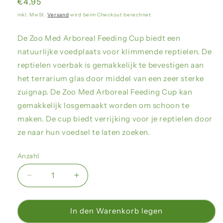
Normaler
€4,95
Preis
inkl. MwSt.
Versand
wird beim Checkout berechnet
De Zoo Med Arboreal Feeding Cup biedt een
natuurlijke voedplaats voor klimmende reptielen. De
reptielen voerbak is gemakkelijk te bevestigen aan
het terrarium glas door middel van een zeer sterke
zuignap. De Zoo Med Arboreal Feeding Cup kan
gemakkelijk losgemaakt worden om schoon te
maken. De cup biedt verrijking voor je reptielen door
ze naar hun voedsel te laten zoeken.
Anzahl
Verringere
Erhöhe
die
die
Menge
Menge
für
für
In den Warenkorb legen
Zoo
Zoo