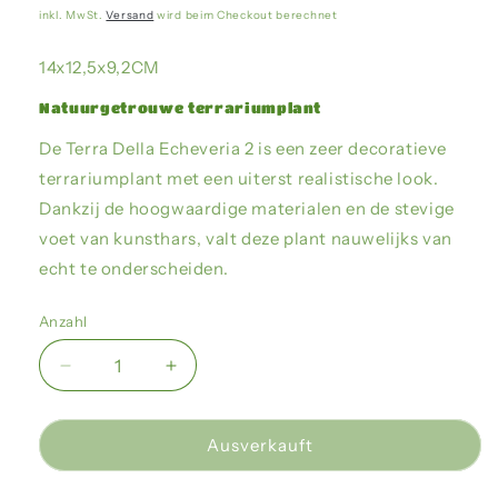
Preis
inkl. MwSt.
Versand
wird beim Checkout berechnet
14x12,5x9,2CM
Natuurgetrouwe terrariumplant
De Terra Della Echeveria 2 is een zeer decoratieve
terrariumplant met een uiterst realistische look.
Dankzij de hoogwaardige materialen en de stevige
voet van kunsthars, valt deze plant nauwelijks van
echt te onderscheiden.
Anzahl
Verringere
Erhöhe
die
die
Menge
Menge
für
für
Ausverkauft
Terra
Terra
Della
Della