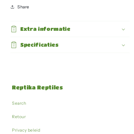
-
-
Share
Echeveria
Echeveria
2
2
gemengde
gemengde
Extra informatie
kleuren
kleuren
Specificaties
Reptika Reptiles
Search
Retour
Privacy beleid