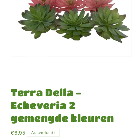
Medien
1
in
Terra Della -
Modal
öffnen
Echeveria 2
gemengde kleuren
Normaler
€6,95
Ausverkauft