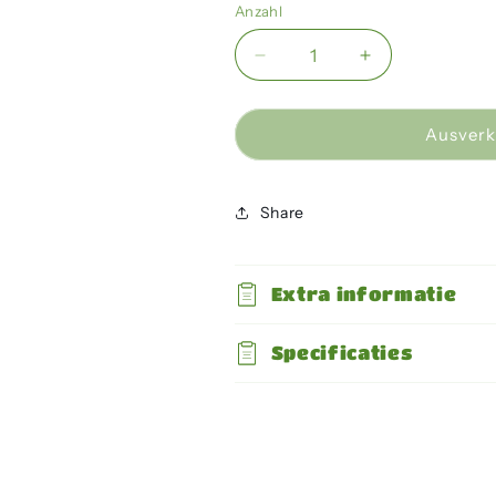
oder
oder
oder
od
Anzahl
nicht
nicht
nicht
ni
verfügbar
verfügbar
verfügbar
ve
Verringere
Erhöhe
die
die
Menge
Menge
für
für
Ausverk
Terra
Terra
Della
Della
-
-
Share
Bamboe
Bamboe
Ornament
Ornament
Extra informatie
Specificaties