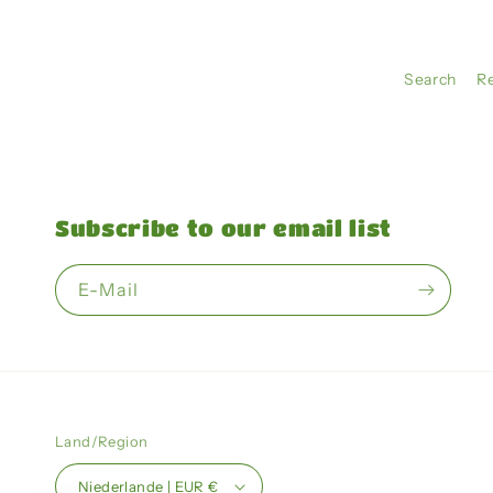
Search
R
Subscribe to our email list
E-Mail
Land/Region
Niederlande | EUR €