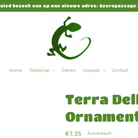
huisd bezoek ons op ons nieuwe adres: Geerepassage 
Home
Webshop
Dieren
Isopods
Contact
Terra Del
Ornamen
Normaler
€7,25
Ausverkauft