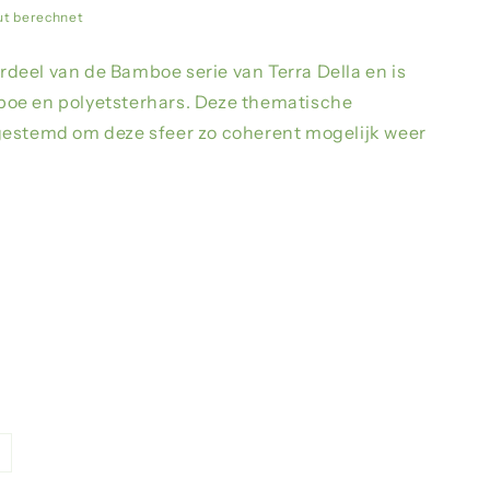
n
ut berechnet
deel van de Bamboe serie van Terra Della en is
boe en polyetsterhars. Deze thematische
gestemd om deze sfeer zo coherent mogelijk weer
riante
sverkauft