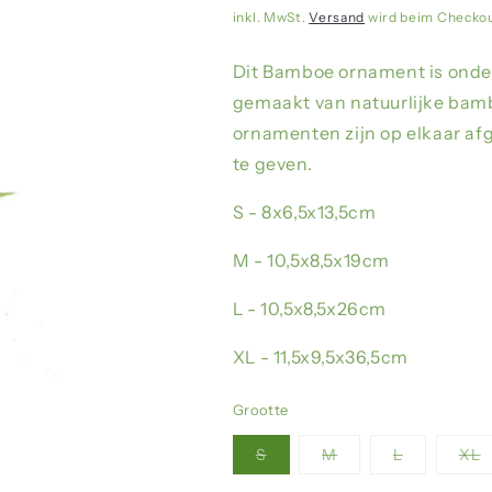
Preis
inkl. MwSt.
Versand
wird beim Checko
Dit Bamboe ornament is onder
gemaakt van natuurlijke bam
ornamenten zijn op elkaar af
te geven.
S - 8x6,5x13,5cm
M - 10,5x8,5x19cm
L - 10,5x8,5x26cm
XL - 11,5x9,5x36,5cm
Grootte
S
M
L
XL
Variante
Variante
Variante
Va
ausverkauft
ausverkauft
ausverkauft
au