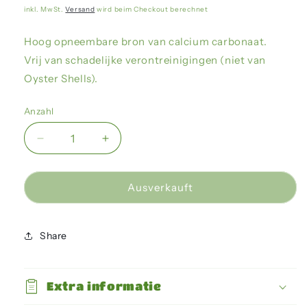
Preis
inkl. MwSt.
Versand
wird beim Checkout berechnet
Hoog opneembare bron van calcium carbonaat.
Vrij van schadelijke verontreinigingen (niet van
Oyster Shells).
Anzahl
Verringere
Erhöhe
die
die
Menge
Menge
für
für
Ausverkauft
Zoo
Zoo
Med
Med
-
-
Share
Repti
Repti
Calcium
Calcium
zonder
zonder
Extra informatie
D3
D3
227G
227G