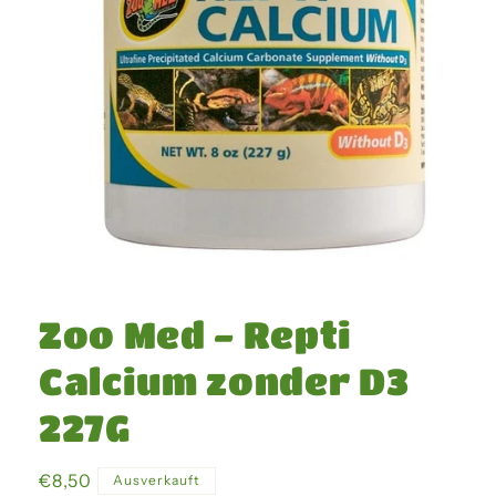
Medien
1
in
Zoo Med - Repti
Modal
öffnen
Calcium zonder D3
227G
Normaler
€8,50
Ausverkauft