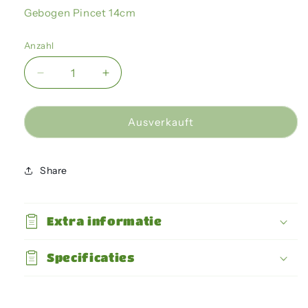
Gebogen Pincet 14cm
Anzahl
Verringere
Erhöhe
die
die
Menge
Menge
für
für
Ausverkauft
Giganterra
Giganterra
-
-
Pincet
Pincet
Share
14cm
14cm
Gebogen
Gebogen
Extra informatie
Specificaties