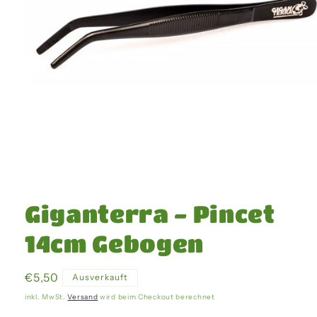
Medien
1
in
Giganterra - Pincet
Modal
öffnen
14cm Gebogen
Normaler
€5,50
Ausverkauft
Preis
inkl. MwSt.
Versand
wird beim Checkout berechnet