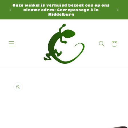
Direkt
Onze winkel is verhuisd bezoek ons op ons
zum
N
nieuwe adres: Geerepassage 3 in
Inhalt
Middelburg
Warenkorb
duktinformationen
ingen