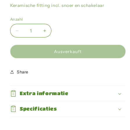
Keramische fitting incl. snoer en schakelaar
Anzahl
Verringere
Erhöhe
die
die
Menge
Menge
für
für
Ausverkauft
Giganterra
Giganterra
-
-
Keramische
Keramische
Share
fitting
fitting
Extra informatie
Specificaties