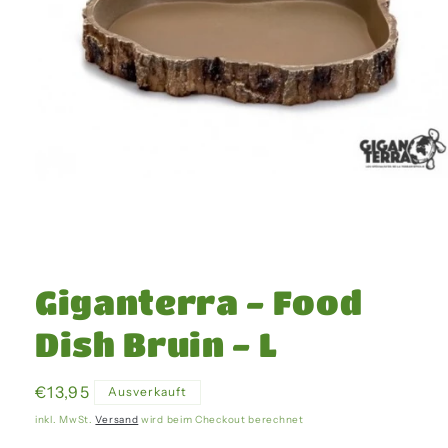
Medien
1
in
Giganterra - Food
Modal
öffnen
Dish Bruin - L
Normaler
€13,95
Ausverkauft
Preis
inkl. MwSt.
Versand
wird beim Checkout berechnet