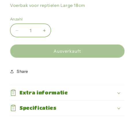
Voerbak voor reptielen Large 18cm
Anzahl
Verringere
Erhöhe
die
die
Menge
Menge
für
für
Ausverkauft
Giganterra
Giganterra
-
-
Food
Food
Share
Dish
Dish
Bruin
Bruin
-
-
Extra informatie
L
L
Specificaties