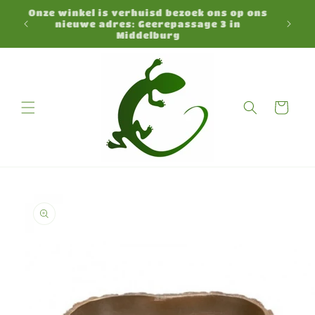
Direkt
Onze winkel is verhuisd bezoek ons op ons
zum
N
nieuwe adres: Geerepassage 3 in
Inhalt
Middelburg
Warenkorb
duktinformationen
ingen