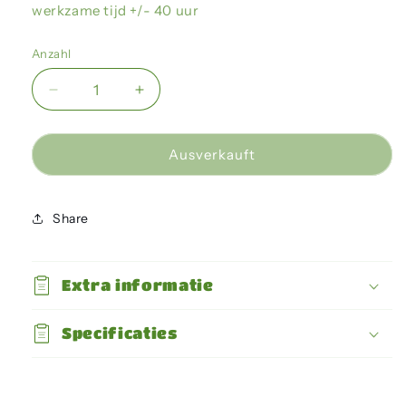
werkzame tijd +/- 40 uur
Anzahl
Verringere
Erhöhe
die
die
Menge
Menge
für
für
Ausverkauft
Dragon
Dragon
-
-
Heat
Heat
Share
pack
pack
40uur
40uur
Extra informatie
Specificaties