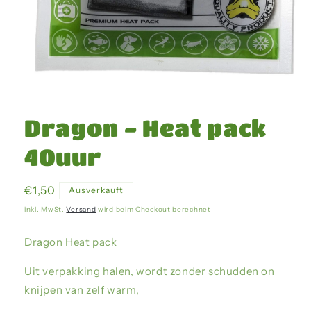
Medien
1
in
Dragon - Heat pack
Modal
öffnen
40uur
Normaler
€1,50
Ausverkauft
Preis
inkl. MwSt.
Versand
wird beim Checkout berechnet
Dragon Heat pack
Uit verpakking halen, wordt zonder schudden on
knijpen van zelf warm,