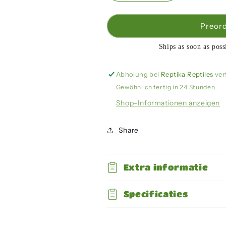
die
die
Menge
Menge
für
für
Preor
Arcadia
Arcadia
-
-
Ships as soon as poss
ThermalZooPro,
ThermalZooPr
2X
2X
Abholung bei
Reptika Reptiles
ver
ProT5
ProT5
Gewöhnlich fertig in 24 Stunden
Forest
Forest
6%
6%
Shop-Informationen anzeigen
Share
Extra informatie
Specificaties