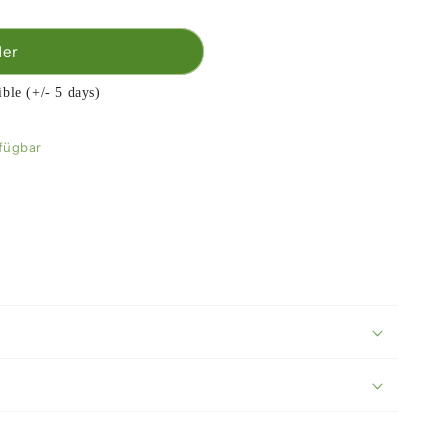
der
ible (+/- 5 days)
o,
fügbar