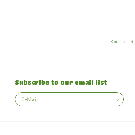
Search
R
Subscribe to our email list
E-Mail