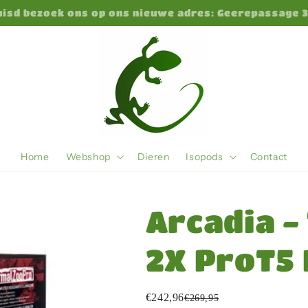
huisd bezoek ons op ons nieuwe adres: Geerepassage 
Home
Webshop
Dieren
Isopods
Contact
Arcadia 
2X ProT5
€242,96
€269,95