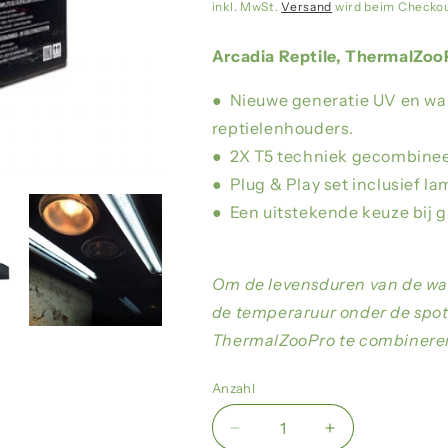
inkl. MwSt.
Versand
wird beim Checko
Arcadia Reptile, ThermalZoo
● Nieuwe generatie UV en wa
reptielenhouders.
● 2X T5 techniek gecombineer
● Plug & Play set inclusief la
● Een uitstekende keuze bij g
Om de levensduren van de wa
de temperaruur onder de spot 
ThermalZooPro te combinere
Anzahl
Verringere
Erhöhe