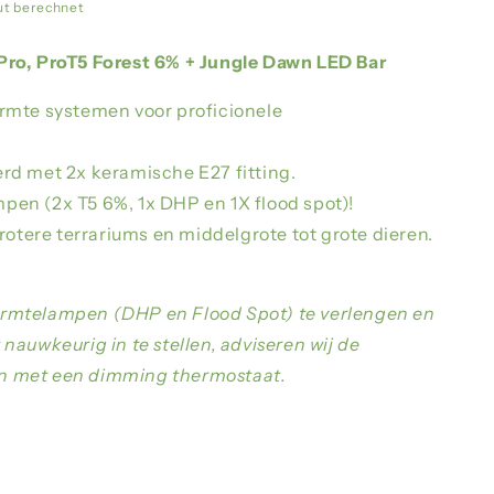
n
ut berechnet
Pro, ProT5 Forest 6% + Jungle Dawn LED Bar
rmte systemen voor proficionele
d met 2x keramische E27 fitting.
mpen (2x T5 6%, 1x DHP en 1X flood spot)!
rotere terrariums en middelgrote tot grote dieren.
rmtelampen (DHP en Flood Spot) te verlengen en
nauwkeurig in te stellen, adviseren wij de
n met een dimming thermostaat.