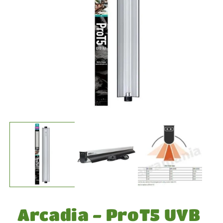
Medien
1
in
Modal
öffnen
Arcadia - ProT5 UVB