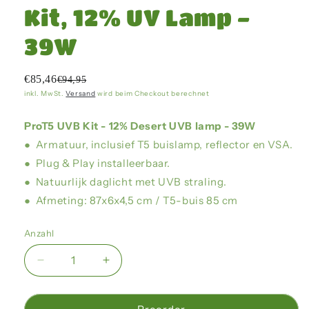
Kit, 12% UV Lamp -
39W
€85,46
€94,95
inkl. MwSt.
Versand
wird beim Checkout berechnet
ProT5 UVB Kit - 12% Desert UVB lamp - 39W
● Armatuur, inclusief T5 buislamp, reflector en VSA.
● Plug & Play installeerbaar.
● Natuurlijk daglicht met UVB straling.
● Afmeting: 87x6x4,5 cm / T5-buis 85 cm
Anzahl
Verringere
Erhöhe
die
die
Menge
Menge