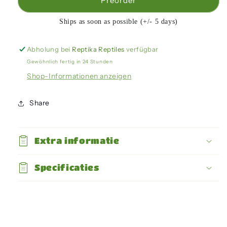
für
für
Preorder
Arcadia
Arcadia
-
-
Ships as soon as possible (+/- 5 days)
ProT5
ProT5
UVB
UVB
Abholung bei
Reptika Reptiles
verfügbar
Kit,
Kit,
Gewöhnlich fertig in 24 Stunden
12%
12%
UV
UV
Shop-Informationen anzeigen
Lamp
Lamp
-
-
Share
39W
39W
Extra informatie
Specificaties