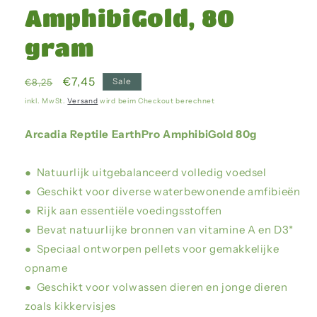
AmphibiGold, 80
gram
Normaler
Verkaufspreis
€7,45
Sale
€8,25
Preis
inkl. MwSt.
Versand
wird beim Checkout berechnet
Arcadia Reptile EarthPro AmphibiGold 80g
● Natuurlijk uitgebalanceerd volledig voedsel
● Geschikt voor diverse waterbewonende amfibieën
● Rijk aan essentiële voedingsstoffen
● Bevat natuurlijke bronnen van vitamine A en D3*
● Speciaal ontworpen pellets voor gemakkelijke
opname
● Geschikt voor volwassen dieren en jonge dieren
zoals kikkervisjes