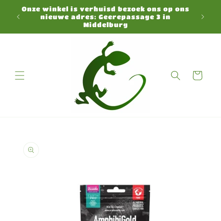
Direkt
Onze winkel is verhuisd bezoek ons op ons
zum
N
nieuwe adres: Geerepassage 3 in
Inhalt
Middelburg
Warenkorb
duktinformationen
ingen