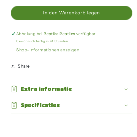
Menge
Menge
für
für
In den Warenkorb legen
Arcadia
Arcadia
-
-
Deep
Deep
Abholung bei
Reptika Reptiles
verfügbar
Heat
Heat
Gewöhnlich fertig in 24 Stunden
Projector
Projector
Shop-Informationen anzeigen
80W
80W
[E27]
[E27]
Share
Extra informatie
Specificaties