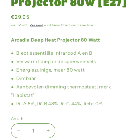
Projector 80W [E27]
Normaler
€29,95
Preis
inkl. MwSt.
Versand
wird beim Checkout berechnet
Arcadia Deep Heat Projector 80 Watt
● Biedt essentiële infrarood A en B
● Verwarmt diep in de spierweefsels
● Energiezuinige, maar 80 watt
● Dimbaar
● Aanbevolen dimming thermostaat; merk
"Habistat"
● IR-A 8%, IR-B,48% IR-C 44%, licht 0%
Anzahl
Verringere
Erhöhe
die
die