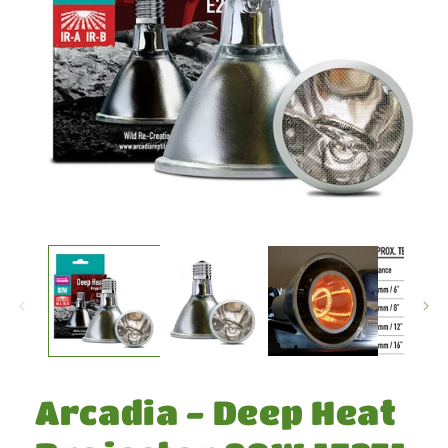
Medien
1
in
Modal
öffnen
Arcadia - Deep Heat