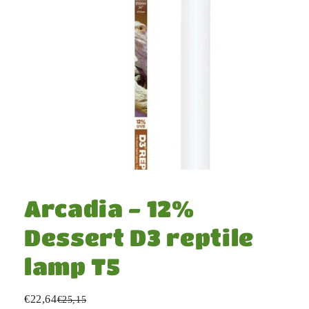
Medien
1
in
Arcadia - 12%
Modal
öffnen
Dessert D3 reptile
lamp T5
€22,64
€25,15