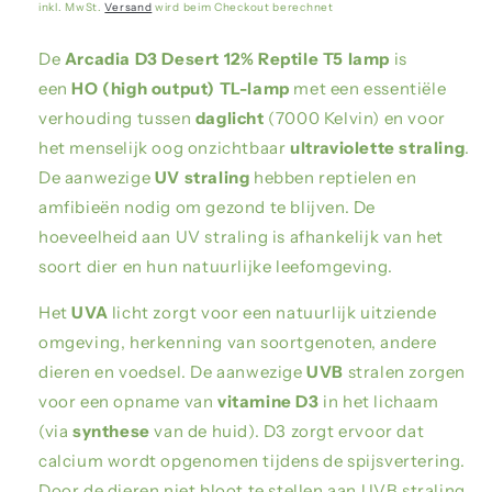
inkl. MwSt.
Versand
wird beim Checkout berechnet
De
Arcadia D3 Desert 12% Reptile T5 lamp
is
een
HO
(high output) TL-lamp
met een essentiële
verhouding tussen
daglicht
(7000 Kelvin) en voor
het menselijk oog onzichtbaar
ultraviolette straling
.
De aanwezige
UV straling
hebben reptielen en
amfibieën nodig om gezond te blijven. De
hoeveelheid aan UV straling is afhankelijk van het
soort dier en hun natuurlijke leefomgeving.
Het
UVA
licht zorgt voor een natuurlijk uitziende
omgeving, herkenning van soortgenoten, andere
dieren en voedsel. De aanwezige
UVB
stralen zorgen
voor een opname van
vitamine D3
in het lichaam
(via
synthese
van de huid). D3 zorgt ervoor dat
calcium wordt opgenomen tijdens de spijsvertering.
Door de dieren niet bloot te stellen aan UVB straling,