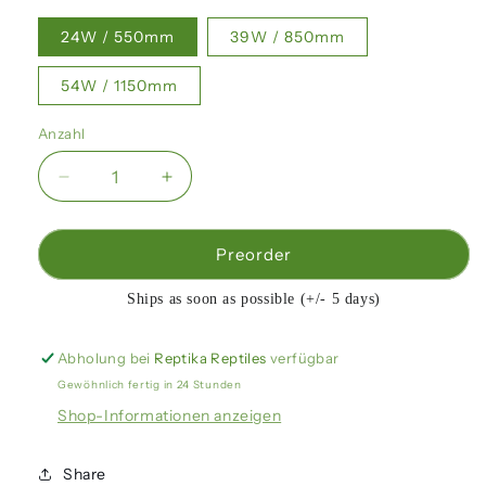
24W / 550mm
39W / 850mm
54W / 1150mm
Anzahl
Verringere
Erhöhe
die
die
Menge
Menge
für
für
Preorder
Arcadia
Arcadia
-
-
Ships as soon as possible (+/- 5 days)
12%
12%
Dessert
Dessert
Abholung bei
Reptika Reptiles
verfügbar
D3
D3
Gewöhnlich fertig in 24 Stunden
reptile
reptile
lamp
lamp
Shop-Informationen anzeigen
T5
T5
Share