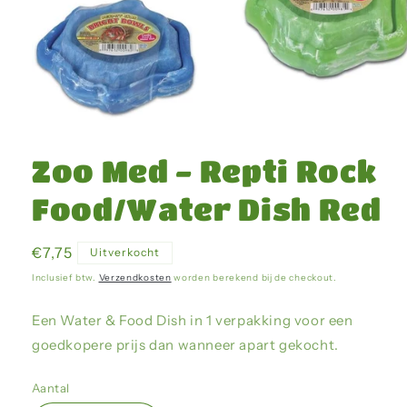
Media
1
openen
Zoo Med - Repti Rock
in
modaal
Food/Water Dish Red
Normale
€7,75
Uitverkocht
prijs
Inclusief btw.
Verzendkosten
worden berekend bij de checkout.
Een Water & Food Dish in 1 verpakking voor een
goedkopere prijs dan wanneer apart gekocht.
Aantal