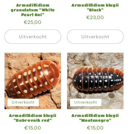
Armadillidium
Armadillidium klugii
granulatum "White
"Black"
Pearl Koi"
Normale
€23,00
Normale
€25,00
prijs
prijs
Uitverkocht
Uitverkocht
Uitverkocht
Uitverkocht
Armadillidium klugii
Armadillidium klugii
"Dubrovnik red"
"Montenegro"
Normale
€15,00
Normale
€15,00