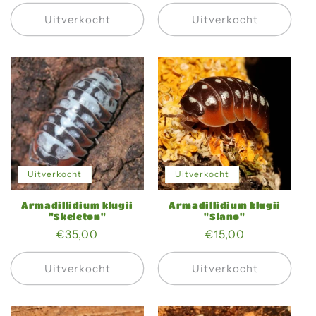
prijs
prijs
Uitverkocht
Uitverkocht
Uitverkocht
Uitverkocht
Armadillidium klugii
Armadillidium klugii
"Skeleton"
"Slano"
Normale
€35,00
Normale
€15,00
prijs
prijs
Uitverkocht
Uitverkocht