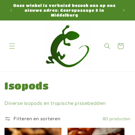
Meteen
Onze winkel is verhuisd bezoek ons op ons
naar de
N
nieuwe adres: Geerepassage 3 in
content
Middelburg
Winkelwagen
C
Isopods
o
Diverse isopods en tropische pissebedden
l
Filteren en sorteren
80 producten
l