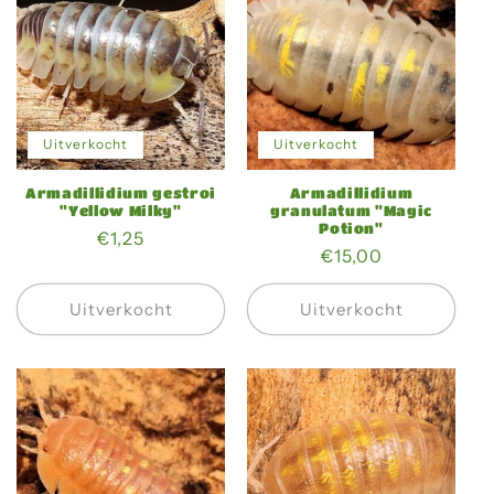
Uitverkocht
Uitverkocht
Armadillidium gestroi
Armadillidium
"Yellow Milky"
granulatum "Magic
Potion"
Normale
€1,25
Normale
€15,00
prijs
prijs
Uitverkocht
Uitverkocht