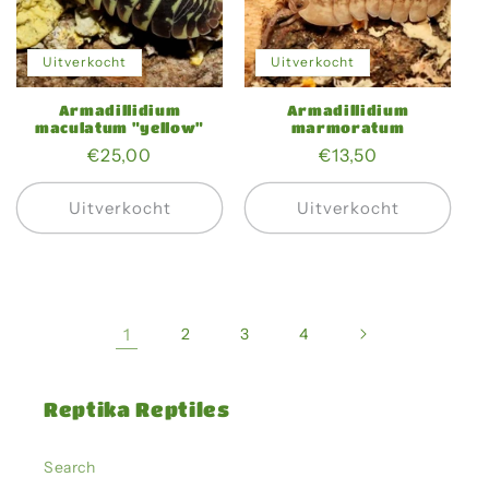
Uitverkocht
Uitverkocht
Armadillidium
Armadillidium
maculatum "yellow"
marmoratum
Normale
€25,00
Normale
€13,50
prijs
prijs
Uitverkocht
Uitverkocht
1
2
3
4
Reptika Reptiles
Search