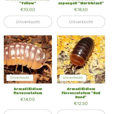
"Yellow"
espanyoli "Marbleized"
Normale
€10,00
Normale
€18,50
prijs
prijs
Uitverkocht
Uitverkocht
Uitverkocht
Uitverkocht
Armadillidium
Armadillidium
flavoscutatum
flavoscutatum "Red
Head"
Normale
€14,00
Normale
€12,50
prijs
prijs