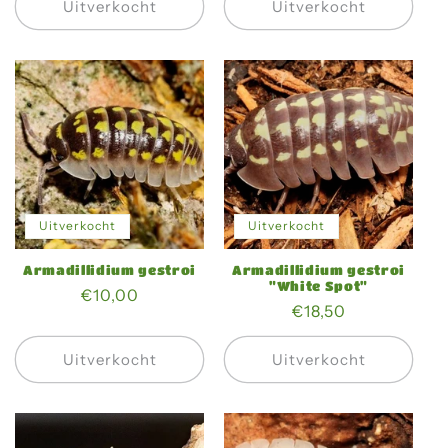
Uitverkocht
Uitverkocht
Uitverkocht
Uitverkocht
Armadillidium gestroi
Armadillidium gestroi
"White Spot"
Normale
€10,00
Normale
€18,50
prijs
prijs
Uitverkocht
Uitverkocht