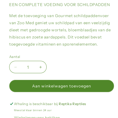
EEN COMPLETE VOEDING VOOR SCHILDPADDEN
Met de toevoeging van Gourmet schildpaddenvoer
van Zoo Med geniet uw schildpad van een veelzijdig
dieet met gedroogde wortels, bloemblaadjes van de
hibiscus en zoete aardappels. Dit voedsel bevat
toegevoegde vitaminen en sporenelementen.
Aantal
Aantal
Aantal
verlagen
verhogen
voor
voor
Zoo
Zoo
Aan winkelwagen toevoegen
Med
Med
-
-
Gourmet
Gourmet
Afhaling is beschikbaar bij
Reptika Reptiles
Tortoise
Tortoise
Meestal klaar binnen 24 uur
Food
Food
Winkelgegevens bekijken