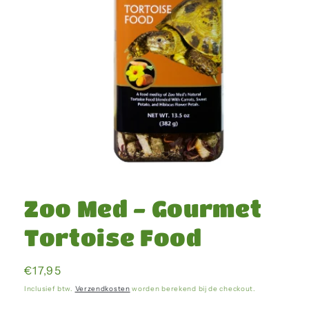
Media
1
openen
Zoo Med - Gourmet
in
modaal
Tortoise Food
Normale
€17,95
prijs
Inclusief btw.
Verzendkosten
worden berekend bij de checkout.