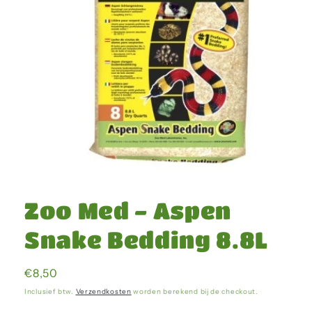
Media
1
openen
Zoo Med - Aspen
in
modaal
Snake Bedding 8.8L
Normale
€8,50
prijs
Inclusief btw.
Verzendkosten
worden berekend bij de checkout.