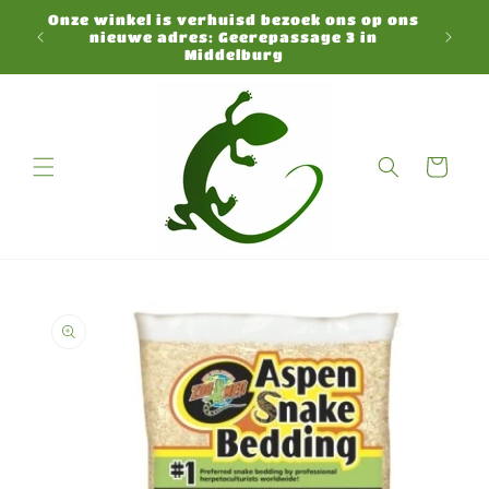
Meteen
Onze winkel is verhuisd bezoek ons op ons
naar de
N
nieuwe adres: Geerepassage 3 in
content
Middelburg
Winkelwagen
a direct naar
roductinformatie