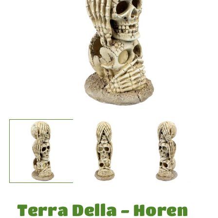
Media
1
openen
in
modaal
Terra Della - Horen