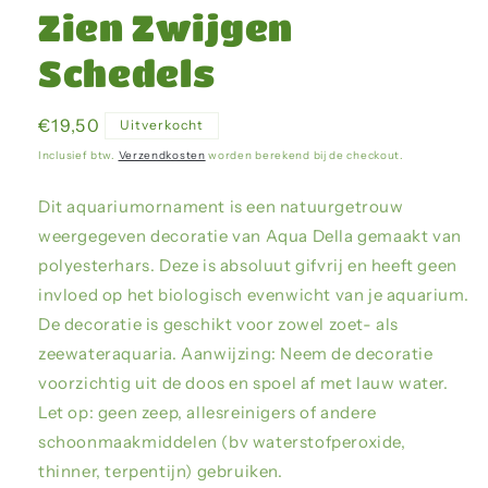
Zien Zwijgen
Schedels
Normale
€19,50
Uitverkocht
prijs
Inclusief btw.
Verzendkosten
worden berekend bij de checkout.
Dit aquariumornament is een natuurgetrouw
weergegeven decoratie van Aqua Della gemaakt van
polyesterhars. Deze is absoluut gifvrij en heeft geen
invloed op het biologisch evenwicht van je aquarium.
De decoratie is geschikt voor zowel zoet- als
zeewateraquaria. Aanwijzing: Neem de decoratie
voorzichtig uit de doos en spoel af met lauw water.
Let op: geen zeep, allesreinigers of andere
schoonmaakmiddelen (bv waterstofperoxide,
thinner, terpentijn) gebruiken.