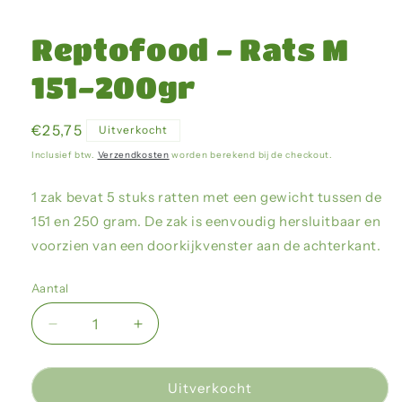
Media
1
openen
Reptofood - Rats M
in
modaal
151-200gr
Normale
€25,75
Uitverkocht
prijs
Inclusief btw.
Verzendkosten
worden berekend bij de checkout.
1 zak bevat 5 stuks ratten met een gewicht tussen de
151 en 250 gram. De zak is eenvoudig hersluitbaar en
voorzien van een doorkijkvenster aan de achterkant.
Aantal
Aantal
Aantal
verlagen
verhogen
voor
voor
Reptofood
Reptofood
Uitverkocht