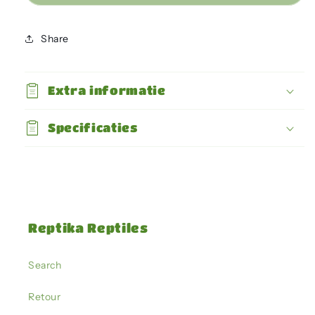
-
-
Rats
Rats
M
M
Share
151-
151-
200gr
200gr
Extra informatie
Specificaties
Reptika Reptiles
Search
Retour