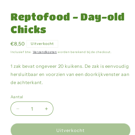
Media
1
openen
Reptofood - Day-old
in
modaal
Chicks
Normale
€8,50
Uitverkocht
prijs
Inclusief btw.
Verzendkosten
worden berekend bij de checkout.
1 zak bevat ongeveer 20 kuikens. De zak is eenvoudig
hersluitbaar en voorzien van een doorkijkvenster aan
de achterkant.
Aantal
Aantal
Aantal
verlagen
verhogen
voor
voor
Reptofood
Reptofood
Uitverkocht