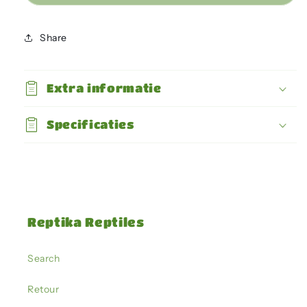
-
-
Day-
Day-
old
old
Share
Chicks
Chicks
Extra informatie
Specificaties
Reptika Reptiles
Search
Retour