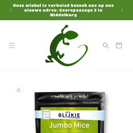
Meteen
Onze winkel is verhuisd bezoek ons op ons
naar de
N
nieuwe adres: Geerepassage 3 in
content
Middelburg
Winkelwagen
a direct naar
roductinformatie