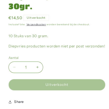
30gr.
Normale
€14,50
Uitverkocht
prijs
Inclusief btw.
Verzendkosten
worden berekend bij de checkout.
10 Stuks van 30 gram.
Diepvries producten worden niet per post verzonden!
Aantal
Aantal
Aantal
verlagen
verhogen
voor
voor
Blijkie
Blijkie
Uitverkocht
-
-
Jumbo
Jumbo
Mice
Mice
Share
30gr.
30gr.