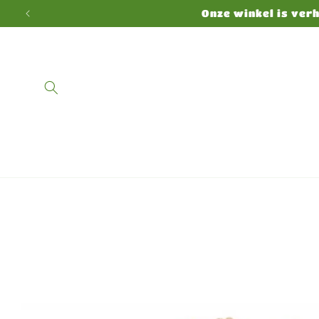
Meteen
Onze winkel is ver
naar de
content
Ga direct naar
productinformatie