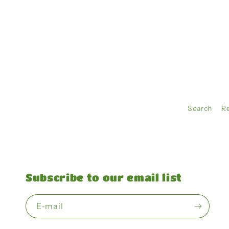
Search
R
Subscribe to our email list
E‑mail