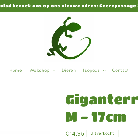
huisd bezoek ons op ons nieuwe adres: Geerepassage 
Home
Webshop
Dieren
Isopods
Contact
Giganterr
M - 17cm
Normale
€14,95
Uitverkocht