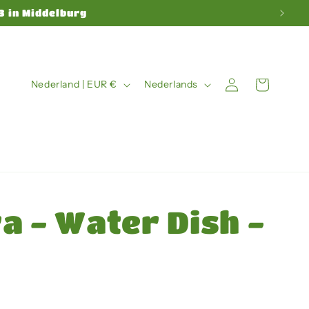
3 in Middelburg
L
T
Winkelwagen
Inloggen
Nederland | EUR €
Nederlands
a
a
n
a
d
l
/
r
a - Water Dish -
e
g
i
o