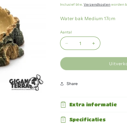
prijs
Inclusief btw.
Verzendkosten
worden b
Water bak Medium 17cm
Aantal
Aantal
Aantal
verlagen
verhogen
voor
voor
Giganterra
Giganterra
Uitverk
-
-
Water
Water
Dish
Dish
Share
-
-
M
M
-
-
Extra informatie
17cm
17cm
Specificaties