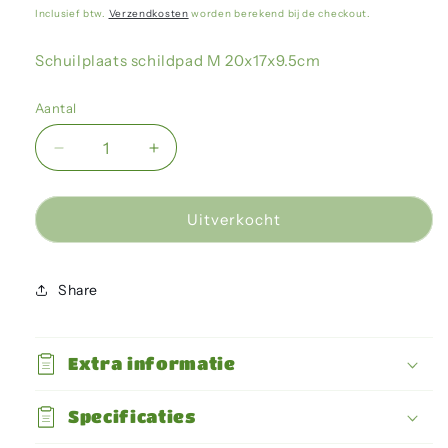
prijs
Inclusief btw.
Verzendkosten
worden berekend bij de checkout.
Schuilplaats schildpad M 20x17x9.5cm
Aantal
Aantal
Aantal
verlagen
verhogen
voor
voor
Giganterra
Giganterra
Uitverkocht
-
-
Schuilplaats
Schuilplaats
schildpad
schildpad
Share
M
M
Extra informatie
Specificaties