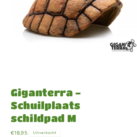
Media
1
openen
Giganterra -
in
modaal
Schuilplaats
schildpad M
Normale
€18,95
Uitverkocht