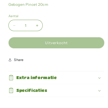
Gebogen Pincet 20cm
Aantal
Aantal
Aantal
verlagen
verhogen
voor
voor
Giganterra
Giganterra
Uitverkocht
-
-
Pincet
Pincet
20cm
20cm
Share
Gebogen
Gebogen
Extra informatie
Specificaties