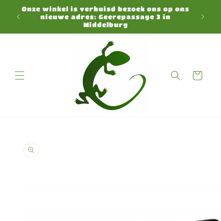
Meteen
Onze winkel is verhuisd bezoek ons op ons
naar de
N
nieuwe adres: Geerepassage 3 in
content
Middelburg
Winkelwagen
a direct naar
roductinformatie