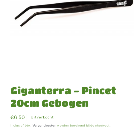
Media
1
openen
Giganterra - Pincet
in
modaal
20cm Gebogen
Normale
€6,50
Uitverkocht
prijs
Inclusief btw.
Verzendkosten
worden berekend bij de checkout.