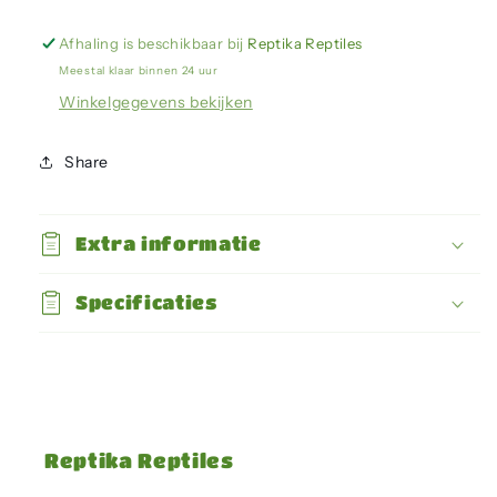
Basking
Basking
Spot
Spot
Afhaling is beschikbaar bij
Reptika Reptiles
25W
25W
Meestal klaar binnen 24 uur
Winkelgegevens bekijken
Share
Extra informatie
Specificaties
Reptika Reptiles