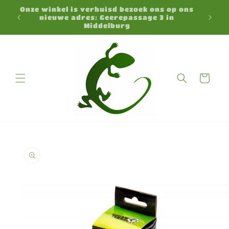
Meteen
Onze winkel is verhuisd bezoek ons op ons
naar de
N
nieuwe adres: Geerepassage 3 in
content
Middelburg
Winkelwagen
a direct naar
roductinformatie