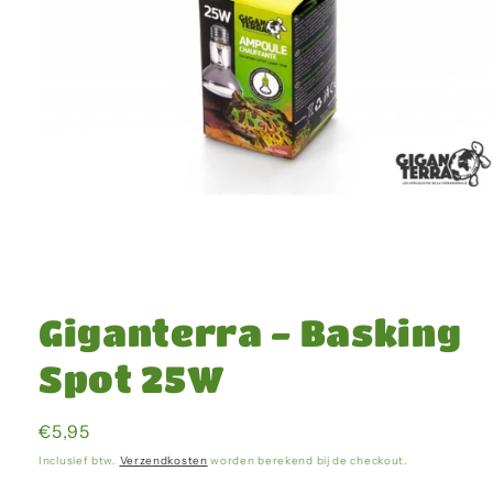
Media
1
openen
Giganterra - Basking
in
modaal
Spot 25W
Normale
€5,95
prijs
Inclusief btw.
Verzendkosten
worden berekend bij de checkout.