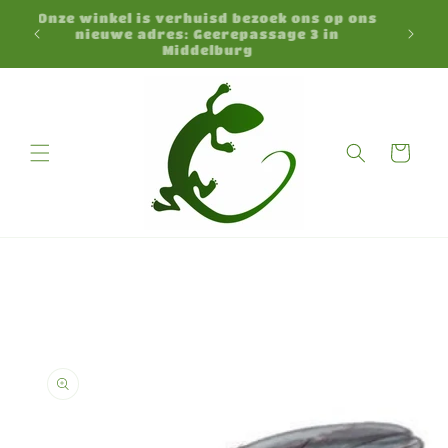
Meteen
Onze winkel is verhuisd bezoek ons op ons
naar de
N
nieuwe adres: Geerepassage 3 in
content
Middelburg
Winkelwagen
a direct naar
roductinformatie