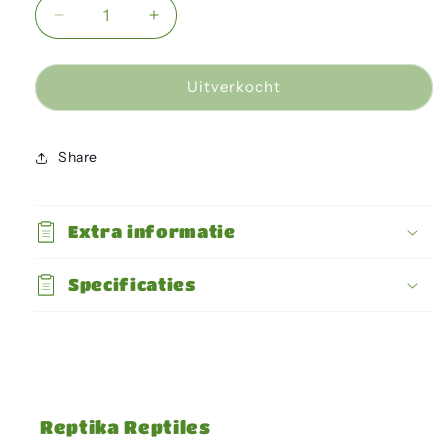
Aantal
Aantal
verlagen
verhogen
voor
voor
Fruitvlieg
Fruitvlieg
Uitverkocht
Klein
Klein
Share
Extra informatie
Specificaties
Reptika Reptiles