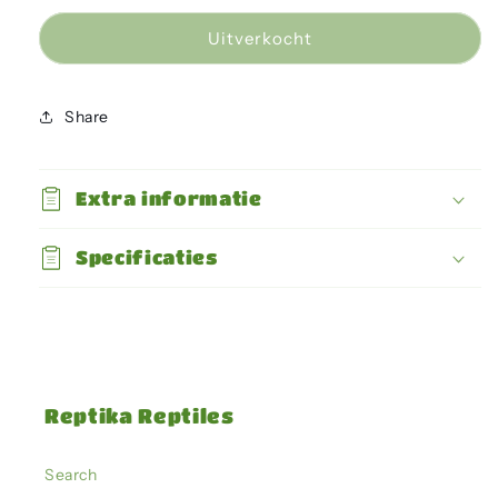
voor
voor
Costa
Costa
Uitverkocht
Rican
Rican
Stripe
Stripe
Knee
Knee
Share
Tarantula
Tarantula
Extra informatie
Specificaties
Reptika Reptiles
Search