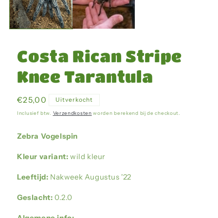
Costa Rican Stripe
Knee Tarantula
Normale
€25,00
Uitverkocht
prijs
Inclusief btw.
Verzendkosten
worden berekend bij de checkout.
Zebra Vogelspin
Kleur variant:
wild kleur
Leeftijd:
Nakweek Augustus '22
Geslacht:
0.2.0
Algemene info: