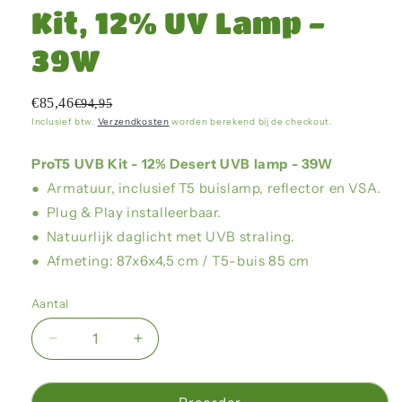
Kit, 12% UV Lamp -
39W
€85,46
€94,95
Inclusief btw.
Verzendkosten
worden berekend bij de checkout.
ProT5 UVB Kit - 12% Desert UVB lamp - 39W
● Armatuur, inclusief T5 buislamp, reflector en VSA.
● Plug & Play installeerbaar.
● Natuurlijk daglicht met UVB straling.
● Afmeting: 87x6x4,5 cm / T5-buis 85 cm
Aantal
Aantal
Aantal
verlagen
verhogen
voor
voor