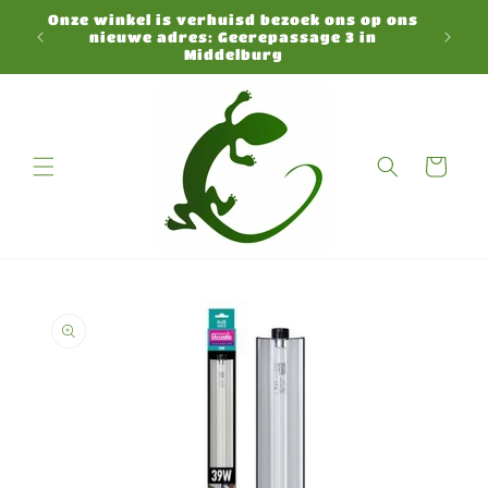
Meteen
Onze winkel is verhuisd bezoek ons op ons
naar de
N
Preorder
nieuwe adres: Geerepassage 3 in
content
Middelburg
Winkelwagen
a direct naar
roductinformatie