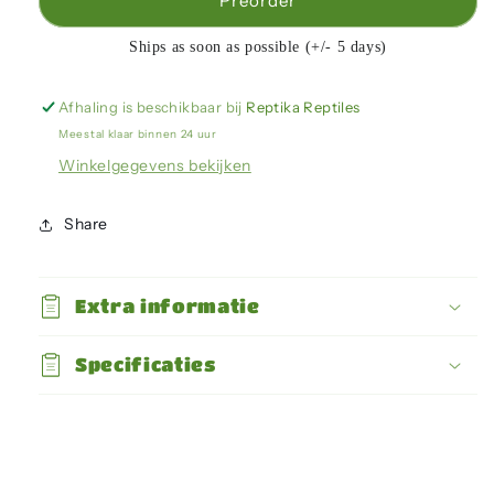
Arcadia
Arcadia
Preorder
-
-
ProT5
ProT5
Ships as soon as possible (+/- 5 days)
UVB
UVB
Kit,
Kit,
Afhaling is beschikbaar bij
Reptika Reptiles
12%
12%
Meestal klaar binnen 24 uur
UV
UV
Lamp
Lamp
Winkelgegevens bekijken
-
-
39W
39W
Share
Extra informatie
Specificaties